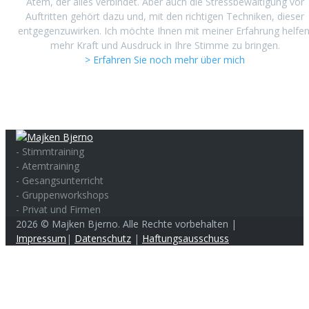
Atem, der alles verbindet. Aber auch die Stressbewältigung vor
Auftritten gehört dazu und, mit den richtigen Techniken, dieser
entgegenzuwirken. Ich möchte Ihnen mit meiner Erfahrung helfen
mehr Kraft und Ausdruck in Ihre Stimme zu bringen.
> Erfahren Sie noch mehr über mich
- Stimmtraining
- Atemtraining
- Gesangsunterricht
- Gruppenworkshops
- Privat und Firmen
2026 © Majken Bjerno. Alle Rechte vorbehalten |
Impressum
|
Datenschutz
|
Haftungsausschuss