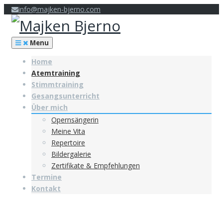
Skip
info@majken-bjerno.com
to
content
Menu
Home
Atemtraining
Stimmtraining
Gesangsunterricht
Über mich
Opernsängerin
Meine Vita
Repertoire
Bildergalerie
Zertifikate & Empfehlungen
Termine
Kontakt
Atemtraining