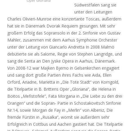
Oper Gloriana
Südwestfalen sang sie
unter den Leitungen
Charles Olivieri-Munroe eine konzertante Toscas, außerdem
hat sie in Dänemark Dvorak Requiem gesungen. Mit sehr
großem Erfolg das Sopransolo in der 2. Sinfonie von Gustav
Mahler, zusammen mit dem Aarhus Symphonie Orchester
unter der Leitung von Giancarlo Andretta In 2008 Malmö
debütierte sie als Salome, Regie von Stephen Langridge, und
sang die Senta an Den Jyske Opera in Aarhus, Dänemark.
Von 2008-12 war Majken Bjerno in Gelsenkirchen engagiert
und sang dort große Partien ihres Fachs wie Aida, Ellen
Orford, Ariadne, Marietta in „Die Tote Stadt“ von Korngold,
die Titelpartie in B. Brittens Oper „Gloriana“, die Helena in
Boitos „Mefistofele“, Fata Morgana in „Die Liebe zu den drei
Orangen“ und die Sopran- Partie in Schostakovitsch Sinfonie
Nr.14, sowie Morgan de Fay in „Merlin“ von Albeniz, Die
fremde Fürstin in „Rusalka“, womit sie außerdem sehr
Erfolgreich in Cottbus und Aachen gastiert hat. Die Titelpartie