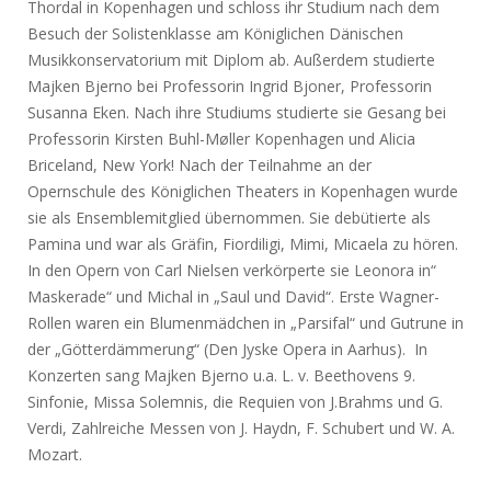
Thordal in Kopenhagen und schloss ihr Studium nach dem
Besuch der Solistenklasse am Königlichen Dänischen
Musikkonservatorium mit Diplom ab. Außerdem studierte
Majken Bjerno bei Professorin Ingrid Bjoner, Professorin
Susanna Eken. Nach ihre Studiums studierte sie Gesang bei
Professorin Kirsten Buhl-Møller Kopenhagen und Alicia
Briceland, New York! Nach der Teilnahme an der
Opernschule des Königlichen Theaters in Kopenhagen wurde
sie als Ensemblemitglied übernommen. Sie debütierte als
Pamina und war als Gräfin, Fiordiligi, Mimi, Micaela zu hören.
In den Opern von Carl Nielsen verkörperte sie Leonora in“
Maskerade“ und Michal in „Saul und David“. Erste Wagner-
Rollen waren ein Blumenmädchen in „Parsifal“ und Gutrune in
der „Götterdämmerung“ (Den Jyske Opera in Aarhus). In
Konzerten sang Majken Bjerno u.a. L. v. Beethovens 9.
Sinfonie, Missa Solemnis, die Requien von J.Brahms und G.
Verdi, Zahlreiche Messen von J. Haydn, F. Schubert und W. A.
Mozart.