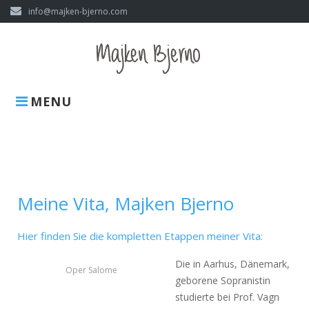
Skip
info@majken-bjerno.com
to
content
MENU
Meine
Vita
Meine Vita, Majken Bjerno
Hier finden Sie die kompletten Etappen meiner Vita:
Die in Aarhus, Dänemark,
Oper Salome
geborene Sopranistin
studierte bei Prof. Vagn