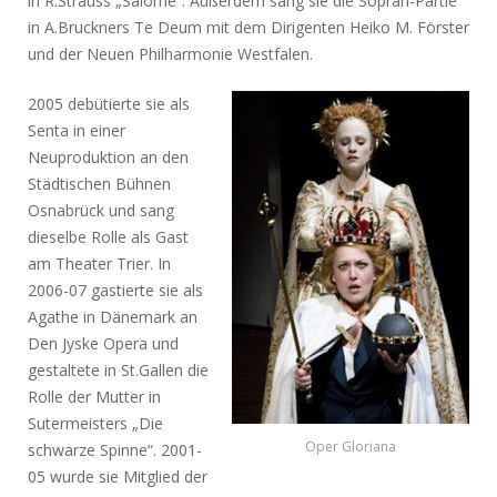
in R.Strauss „Salome“. Außerdem sang sie die Sopran-Partie
in A.Bruckners Te Deum mit dem Dirigenten Heiko M. Förster
und der Neuen Philharmonie Westfalen.
2005 debütierte sie als
Senta in einer
Neuproduktion an den
Städtischen Bühnen
Osnabrück und sang
dieselbe Rolle als Gast
am Theater Trier. In
2006-07 gastierte sie als
Agathe in Dänemark an
Den Jyske Opera und
gestaltete in St.Gallen die
Rolle der Mutter in
Sutermeisters „Die
Oper Gloriana
schwarze Spinne“. 2001-
05 wurde sie Mitglied der